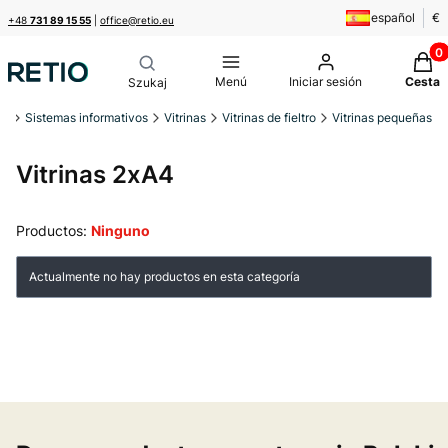
español
€
+48
731 89 15 55
|
office@retio.eu
Produ
Menú
Iniciar sesión
Cesta
io
Sistemas informativos
Vitrinas
Vitrinas de fieltro
Vitrinas pequeñas
Vitrinas 2xA4
Productos:
Ninguno
Lista de productos
Actualmente no hay productos en esta categoría