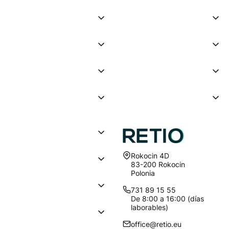
Dirección:
Rokocin 4D
83-200 Rokocin
Polonia
731 89 15 55
De 8:00 a 16:00 (días
laborables)
office@retio.eu