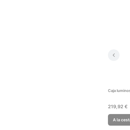
Caja lumino
Precio
219,92 €
A la cest