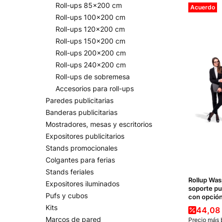
Roll-ups 85x200 cm
Acuerdo
Roll-ups 100x200 cm
Roll-ups 120x200 cm
Roll-ups 150x200 cm
Roll-ups 200x200 cm
Roll-ups 240x200 cm
Roll-ups de sobremesa
Accesorios para roll-ups
Paredes publicitarias
Banderas publicitarias
Mostradores, mesas y escritorios
Expositores publicitarios
Stands promocionales
Colgantes para ferias
Stands feriales
Rollup Wa
Expositores iluminados
soporte pub
Pufs y cubos
con opción
Kits
Precio
44,08
Marcos de pared
Precio más 