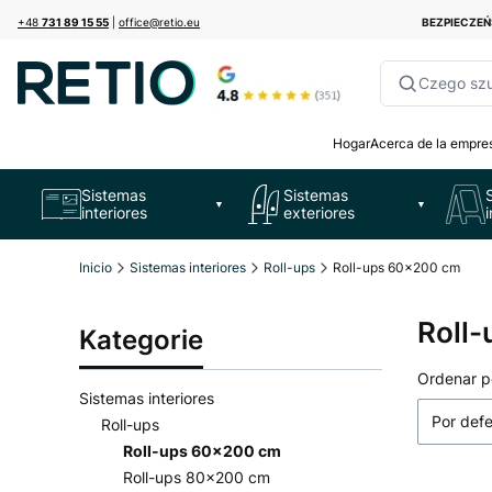
+48
731 89 15 55
|
office@retio.eu
BEZPIECZE
Czego sz
Hogar
Acerca de la empre
Sistemas
Sistemas
▼
▼
interiores
exteriores
Inicio
Sistemas interiores
Roll-ups
Roll-ups 60x200 cm
Roll
Kategorie
Lista
Ordenar p
Sistemas interiores
Por def
Roll-ups
Roll-ups 60x200 cm
Roll-ups 80x200 cm