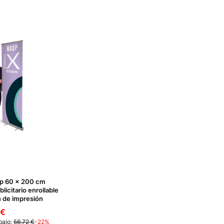
sp 60 x 200 cm
licitario enrollable
 de impresión
 promocional.
 €
bajo:
56,72 €
-22%