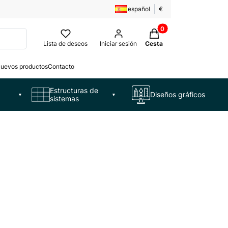
español
€
Productos en la cesta:
Lista de deseos
Iniciar sesión
Cesta
uevos productos
Contacto
Estructuras de
Diseños gráficos
▼
▼
sistemas