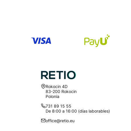
Dirección:
Rokocin 4D
83-200 Rokocin
Polonia
731 89 15 55
De 8:00 a 16:00 (días laborables)
office@retio.eu