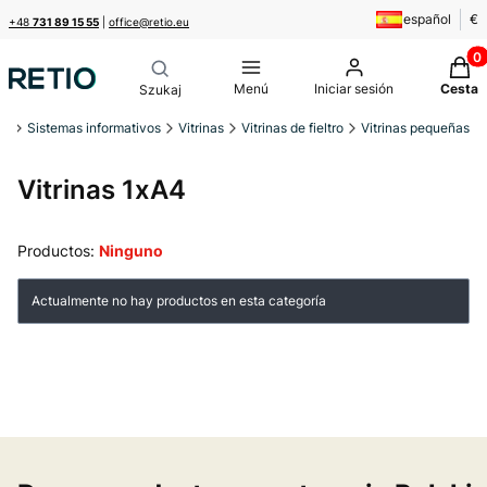
español
€
+48
731 89 15 55
|
office@retio.eu
Produ
Menú
Iniciar sesión
Cesta
io
Sistemas informativos
Vitrinas
Vitrinas de fieltro
Vitrinas pequeñas
Vitrinas 1xA4
Productos:
Ninguno
Lista de productos
Actualmente no hay productos en esta categoría