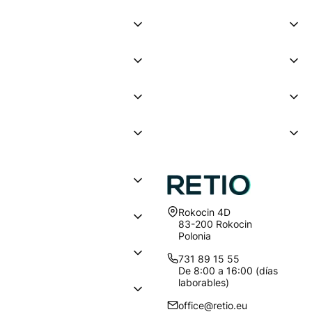
Dirección:
Rokocin 4D
83-200 Rokocin
Polonia
731 89 15 55
De 8:00 a 16:00 (días
laborables)
office@retio.eu