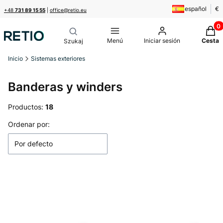
español
€
+48
731 89 15 55
|
office@retio.eu
Produ
Menú
Iniciar sesión
Cesta
Inicio
Sistemas exteriores
Banderas y winders
Productos:
18
Lista de productos
Ordenar por:
Por defecto