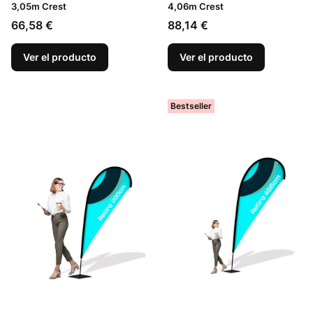
3,05m Crest
4,06m Crest
Precio
Precio
66,58 €
88,14 €
Ver el producto
Ver el producto
Bestseller