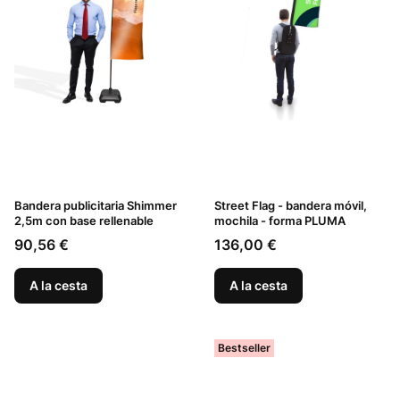
Bandera publicitaria Shimmer
Street Flag - bandera móvil,
2,5m con base rellenable
mochila - forma PLUMA
Precio
Precio
90,56 €
136,00 €
A la cesta
A la cesta
Bestseller