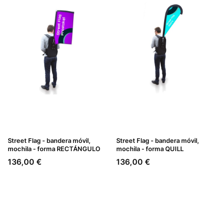
Street Flag - bandera móvil,
Street Flag - bandera móvil,
mochila - forma RECTÁNGULO
mochila - forma QUILL
Precio
Precio
136,00 €
136,00 €