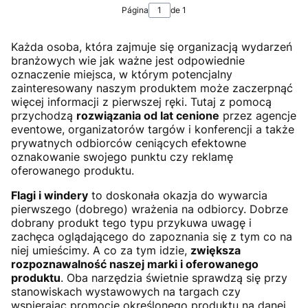
Página
de 1
Każda osoba, która zajmuje się organizacją wydarzeń
branżowych wie jak ważne jest odpowiednie
oznaczenie miejsca, w którym potencjalny
zainteresowany naszym produktem może zaczerpnąć
więcej informacji z pierwszej ręki. Tutaj z pomocą
przychodzą
rozwiązania od lat cenione
przez agencje
eventowe, organizatorów targów i konferencji a także
prywatnych odbiorców ceniących efektowne
oznakowanie swojego punktu czy reklamę
oferowanego produktu.
Flagi i windery
to doskonała okazja do wywarcia
pierwszego (dobrego) wrażenia na odbiorcy. Dobrze
dobrany produkt tego typu przykuwa uwagę i
zachęca oglądającego do zapoznania się z tym co na
niej umieścimy. A co za tym idzie,
zwiększa
rozpoznawalność naszej marki i oferowanego
produktu
. Oba narzędzia świetnie sprawdzą się przy
stanowiskach wystawowych na targach czy
wspierając promocję określonego produktu na danej