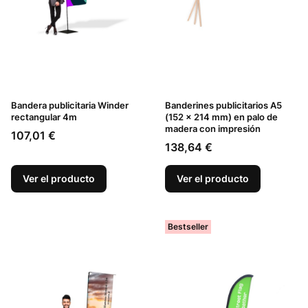
Bandera publicitaria Winder
Banderines publicitarios A5
rectangular 4m
(152 x 214 mm) en palo de
madera con impresión
Precio
107,01 €
Precio
138,64 €
Ver el producto
Ver el producto
Bestseller