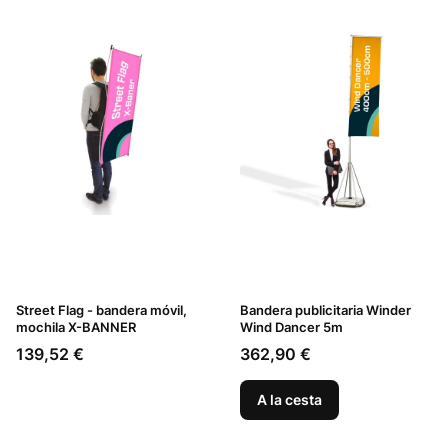
Street Flag - bandera móvil,
Bandera publicitaria Winder
mochila X-BANNER
Wind Dancer 5m
Precio
Precio
139,52 €
362,90 €
A la cesta