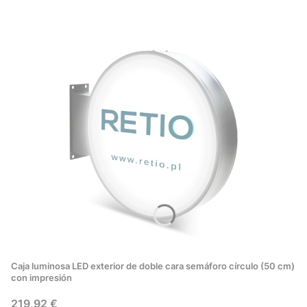
Caja luminosa LED exterior de doble cara semáforo círculo (50 cm)
con impresión
Precio
219,92 €