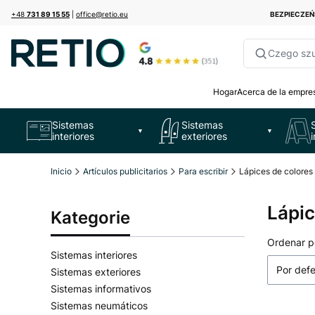
+48
731 89 15 55
|
office@retio.eu
BEZPIECZE
Czego sz
Hogar
Acerca de la empre
Sistemas
Sistemas
▼
▼
interiores
exteriores
Inicio
Artículos publicitarios
Para escribir
Lápices de colores 
Lápic
Kategorie
Lista
Ordenar p
Sistemas interiores
Por def
Sistemas exteriores
Sistemas informativos
Sistemas neumáticos