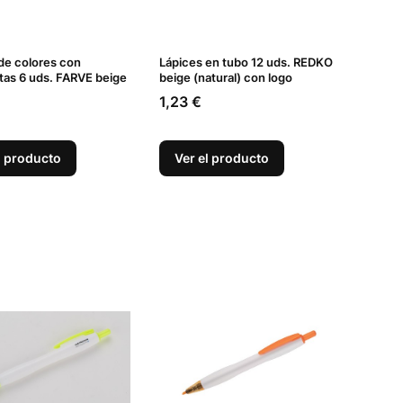
de colores con
Lápices en tubo 12 uds. REDKO
as 6 uds. FARVE beige
beige (natural) con logo
Precio
1,23 €
l producto
Ver el producto