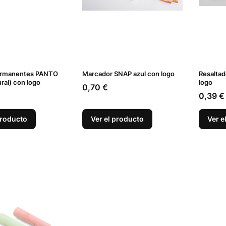
ermanentes PANTO
Marcador SNAP azul con logo
Resaltad
ral) con logo
logo
Precio
0,70 €
Precio
0,39 €
producto
Ver el producto
Ver e