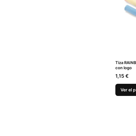
Tiza RAINB
con logo
Precio
1,15 €
Ver el 