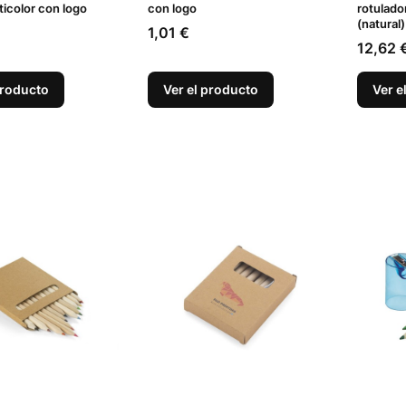
icolor con logo
con logo
rotulado
(natural)
Precio
1,01 €
Precio
12,62 
producto
Ver el producto
Ver e