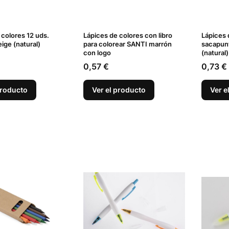
 colores 12 uds.
Lápices de colores con libro
Lápices 
ge (natural)
para colorear SANTI marrón
sacapunt
con logo
(natural)
Precio
Precio
0,57 €
0,73 €
producto
Ver el producto
Ver e