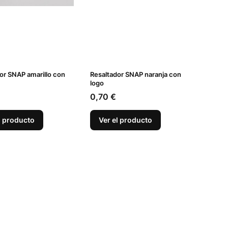
or SNAP amarillo con
Resaltador SNAP naranja con
logo
Precio
0,70 €
l producto
Ver el producto