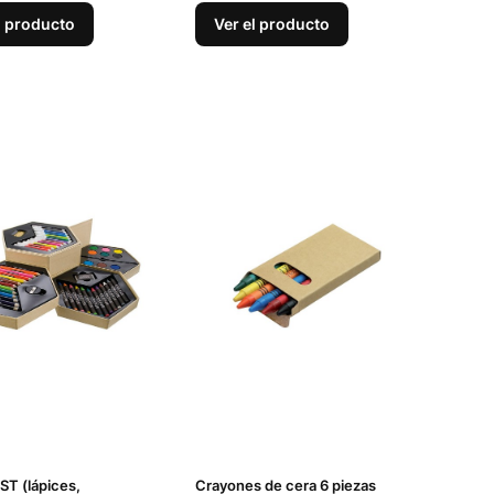
l producto
Ver el producto
ST (lápices,
Crayones de cera 6 piezas