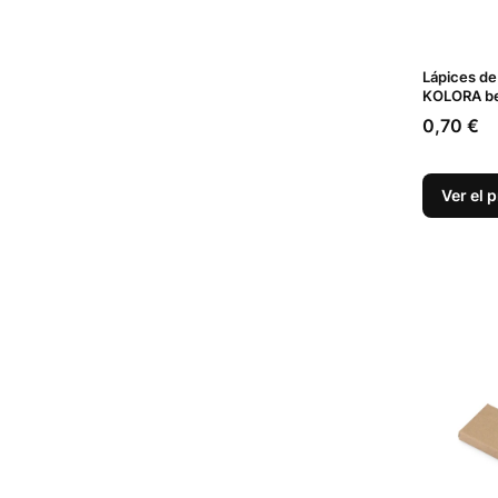
Lápices de
KOLORA bei
Precio
0,70 €
Ver el 