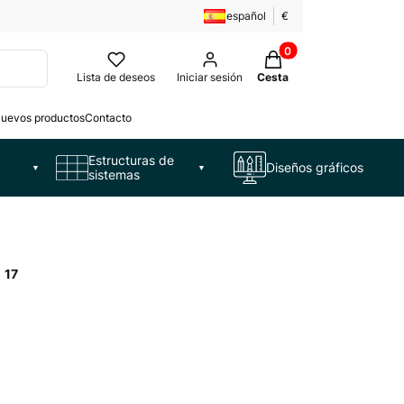
español
€
Productos en la cesta:
Lista de deseos
Iniciar sesión
Cesta
uevos productos
Contacto
Estructuras de
Diseños gráficos
▼
▼
sistemas
:
17