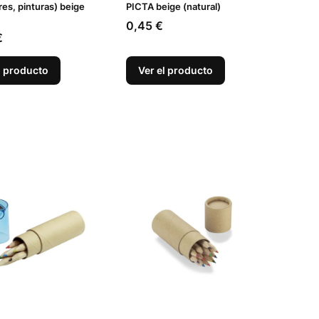
res, pinturas) beige
PICTA beige (natural)
Precio
0,45 €
€
l producto
Ver el producto