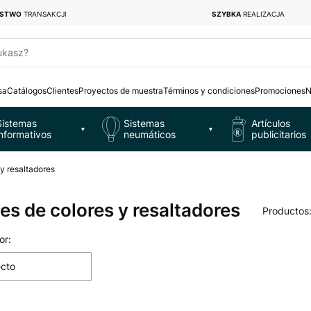
ŃSTWO
TRANSAKCJI
SZYBKA
REALIZACJA
ukasz?
sa
Catálogos
Clientes
Proyectos de muestra
Términos y condiciones
Promociones
N
Sistemas
Sistemas
Artículos
▼
▼
informativos
neumáticos
publicitarios
y resaltadores
es de colores y resaltadores
Productos
 de productos
or:
ecto