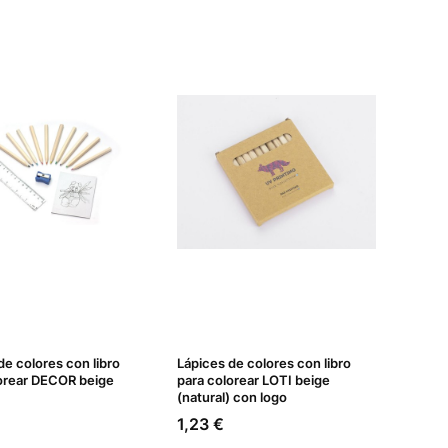
de colores con libro
Lápices de colores con libro
orear DECOR beige
para colorear LOTI beige
(natural) con logo
Precio
1,23 €