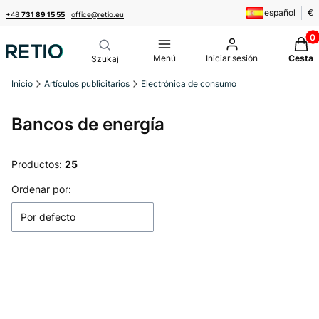
español
€
+48
731 89 15 55
|
office@retio.eu
Produ
Menú
Iniciar sesión
Cesta
Inicio
Artículos publicitarios
Electrónica de consumo
Bancos de energía
Productos:
25
Lista de productos
Ordenar por:
Por defecto