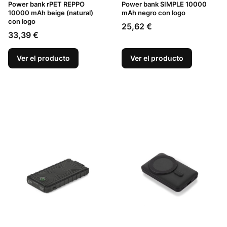
Power bank rPET REPPO
Power bank SIMPLE 10000
10000 mAh beige (natural)
mAh negro con logo
con logo
Precio
25,62 €
Precio
33,39 €
Ver el producto
Ver el producto