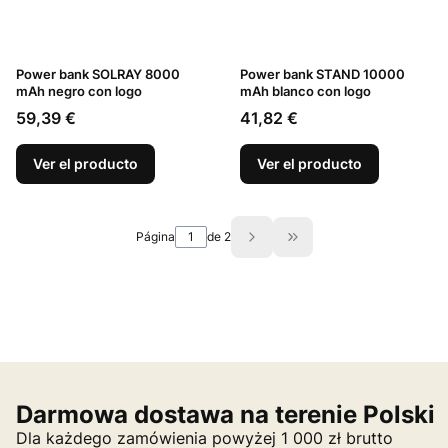
Power bank SOLRAY 8000
Power bank STAND 10000
mAh negro con logo
mAh blanco con logo
Precio
Precio
59,39 €
41,82 €
Ver el producto
Ver el producto
Página
de 2
Ir a la última página d
Darmowa dostawa na terenie Polski
Dla każdego zamówienia powyżej 1 000 zł brutto