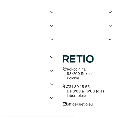
Dirección:
Rokocin 4D
83-200 Rokocin
Polonia
731 89 15 55
De 8:00 a 16:00 (días
laborables)
office@retio.eu