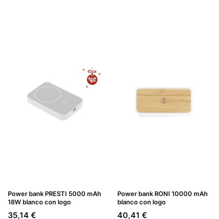
Power bank PRESTI 5000 mAh
Power bank RONI 10000 mAh
18W blanco con logo
blanco con logo
Precio
Precio
35,14 €
40,41 €