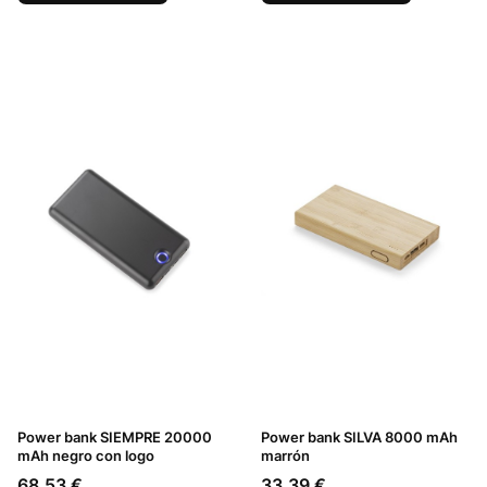
Power bank SIEMPRE 20000
Power bank SILVA 8000 mAh
mAh negro con logo
marrón
Precio
Precio
68,53 €
33,39 €