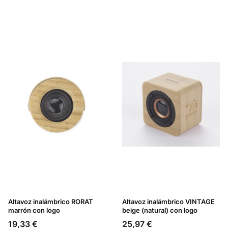
Altavoz inalámbrico RORAT
Altavoz inalámbrico VINTAGE
marrón con logo
beige (natural) con logo
Precio
Precio
19,33 €
25,97 €