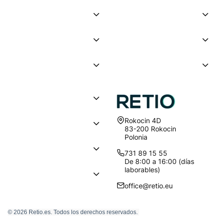
Dirección:
Rokocin 4D
83-200 Rokocin
Polonia
731 89 15 55
De 8:00 a 16:00 (días
laborables)
office@retio.eu
© 2026 Retio.es. Todos los derechos reservados.