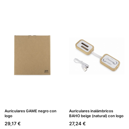
Auriculares GAME negro con
Auriculares inalámbricos
logo
BAHO beige (natural) con logo
Precio
Precio
29,17 €
27,24 €