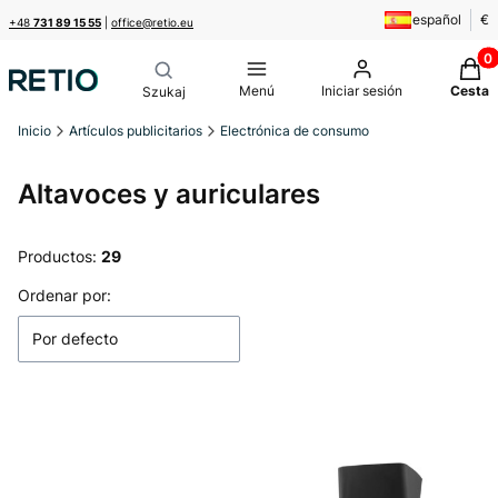
español
€
+48
731 89 15 55
|
office@retio.eu
Produ
Menú
Iniciar sesión
Cesta
Inicio
Artículos publicitarios
Electrónica de consumo
Altavoces y auriculares
Productos:
29
Lista de productos
Ordenar por:
Por defecto