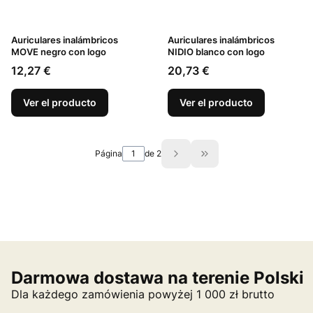
Auriculares inalámbricos
Auriculares inalámbricos
MOVE negro con logo
NIDIO blanco con logo
Precio
Precio
12,27 €
20,73 €
Ver el producto
Ver el producto
Página
de 2
Ir a la última página d
Darmowa dostawa na terenie Polski
Dla każdego zamówienia powyżej 1 000 zł brutto