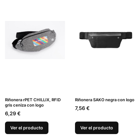
Riñonera rPET CHILLIX, RFID
Riñonera SAKO negra con logo
gris ceniza con logo
Precio
7,56 €
Precio
6,29 €
Ver el producto
Ver el producto