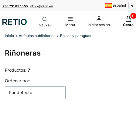
español
€
+48
731 89 15 55
|
office@retio.eu
Produ
Menú
Iniciar sesión
Cesta
Inicio
Artículos publicitarios
Bolsas y paraguas
Riñoneras
Productos:
7
Lista de productos
Ordenar por:
Por defecto