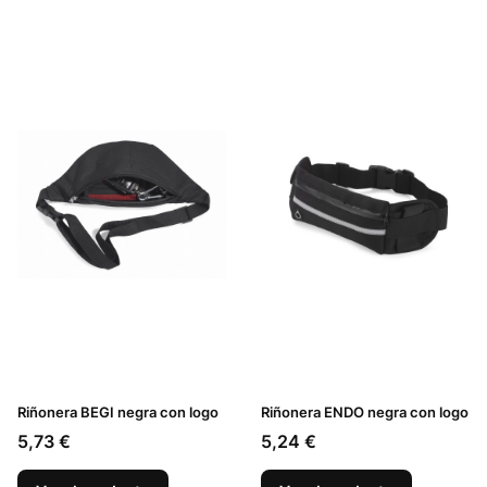
Riñonera BEGI negra con logo
Riñonera ENDO negra con logo
Precio
Precio
5,73 €
5,24 €