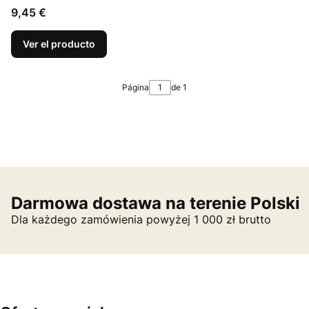
Precio
9,45 €
Ver el producto
Página
de 1
Darmowa dostawa na terenie Polski
Dla każdego zamówienia powyżej 1 000 zł brutto