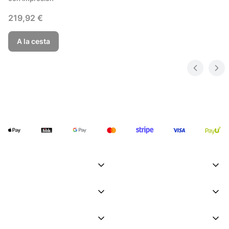
Precio
219,92 €
A la cesta