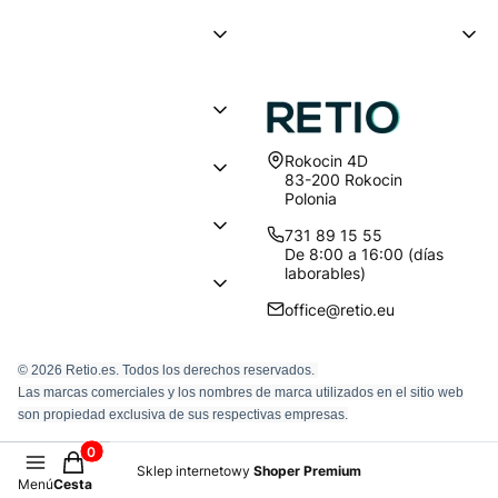
Dirección:
Rokocin 4D
83-200 Rokocin
Polonia
731 89 15 55
De 8:00 a 16:00 (días
laborables)
office@retio.eu
© 2026 Retio.es. Todos los derechos reservados.
Las marcas comerciales y los nombres de marca utilizados en el sitio web
son propiedad exclusiva de sus respectivas empresas.
Productos en la cesta: 0. Ver detalles
Sklep internetowy
Shoper Premium
Menú
Cesta