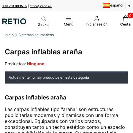
español
€
+48
731 89 15 55
|
office@retio.eu
Produ
Menú
Iniciar sesión
Cesta
Inicio
Sistemas neumáticos
Carpas inflables araña
Productos:
Ninguno
Lista de productos
Actualmente no hay productos en esta categoría
Carpas inflables araña
Las carpas inflables tipo "araña" son estructuras
publicitarias modernas y dinámicas con una forma
excepcional. Equipadas con varios brazos,
constituyen tanto un techo estético como un espacio