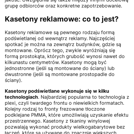
grupę odbiorców oraz konkretne zapotrzebowanie.
Kasetony reklamowe: co to jest?
Kasetony reklamowe są pewnego rodzaju formą
podświetlanej od wewnątrz reklamy. Najczęściej
spotkać je można na zewnątrz budynków, gdzie są
montowane. Oprócz tego, zwykle wyróżniają się
formą prostokąta, których grubość wynosi nawet do
kilkunastu centymetrów. Kasetony mogą być
jednostronne (jeśli są montowane do ściany) lub
dwustronne (jeśli są montowane prostopadle do
ściany).
Kasetony podświetlane wykonuje się w kilku
technologiach
. Najbardziej popularna to technologia z
plexi, czyli twardego frontu o niewielkich formatach.
Kolejny rodzaj to fronty frezowane tłoczone
podklejane PMMA, które umożliwiają uzyskanie efektu
przestrzennego. Kasetony z tkaniny winylowej
pozwalają wykonać produkty wielkogabarytowe bez
łączeń, które są używane do znacznie większych