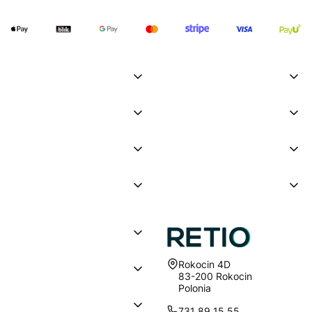
Dirección:
Rokocin 4D
83-200 Rokocin
Polonia
731 89 15 55