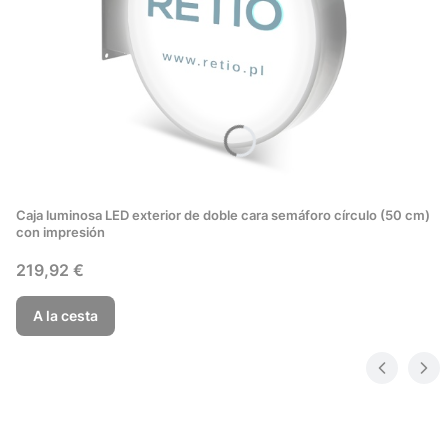
Caja luminosa LED exterior de doble cara semáforo círculo (50 cm)
con impresión
Precio
219,92 €
A la cesta