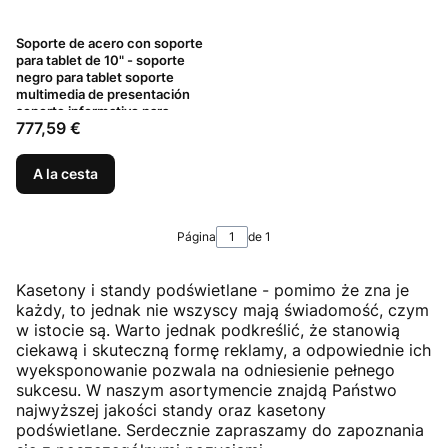
Soporte de acero con soporte
para tablet de 10" - soporte
negro para tablet soporte
multimedia de presentación
soporte informativo para
Precio
777,59 €
restaurante gastronomía para
hotel (1)
A la cesta
Página
de 1
Kasetony i standy podświetlane - pomimo że zna je
każdy, to jednak nie wszyscy mają świadomość, czym
w istocie są. Warto jednak podkreślić, że stanowią
ciekawą i skuteczną formę reklamy, a odpowiednie ich
wyeksponowanie pozwala na odniesienie pełnego
sukcesu. W naszym asortymencie znajdą Państwo
najwyższej jakości standy oraz kasetony
podświetlane. Serdecznie zapraszamy do zapoznania