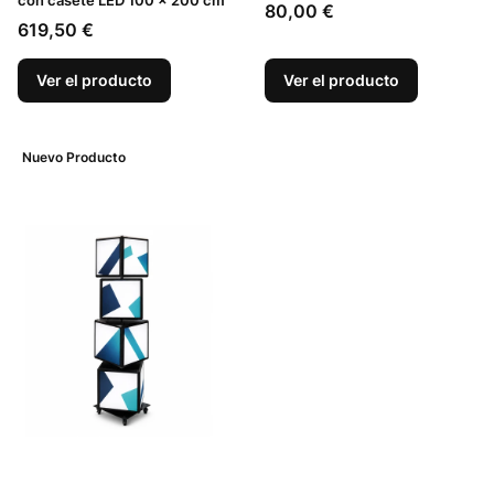
con casete LED 100 x 200 cm
Precio
80,00 €
Precio
619,50 €
Ver el producto
Ver el producto
Nuevo Producto