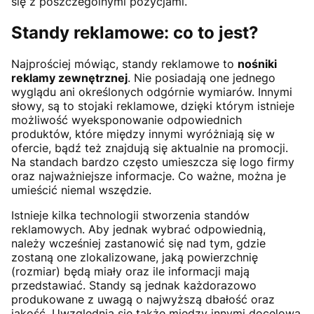
się z poszczególnymi pozycjami.
Standy reklamowe: co to jest?
Najprościej mówiąc, standy reklamowe to
nośniki
reklamy zewnętrznej
. Nie posiadają one jednego
wyglądu ani określonych odgórnie wymiarów. Innymi
słowy, są to stojaki reklamowe, dzięki którym istnieje
możliwość wyeksponowanie odpowiednich
produktów, które między innymi wyróżniają się w
ofercie, bądź też znajdują się aktualnie na promocji.
Na standach bardzo często umieszcza się logo firmy
oraz najważniejsze informacje. Co ważne, można je
umieścić niemal wszędzie.
Istnieje kilka technologii stworzenia standów
reklamowych. Aby jednak wybrać odpowiednią,
należy wcześniej zastanowić się nad tym, gdzie
zostaną one zlokalizowane, jaką powierzchnię
(rozmiar) będą miały oraz ile informacji mają
przedstawiać. Standy są jednak każdorazowo
produkowane z uwagą o najwyższą dbałość oraz
jakość. Uwzględnia się także między innymi docelową