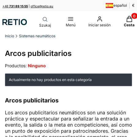
español
€
+48
731 89 15 55
|
office@retio.eu
Produ
Menú
Iniciar sesión
Cesta
Inicio
Sistemas neumáticos
Arcos publicitarios
Productos:
Ninguno
Lista de productos
Actualmente no hay productos en esta categoría
Arcos publicitarios
Los arcos publicitarios neumáticos son una solución
práctica y espectacular para señalizar la entrada a un
evento, la salida o la meta en competiciones, así como
un punto de exposición para patrocinadores. Gracias