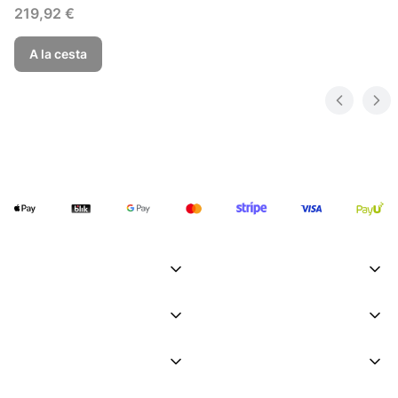
Precio
219,92 €
A la cesta