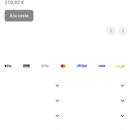
Precio
219,92 €
A la cesta