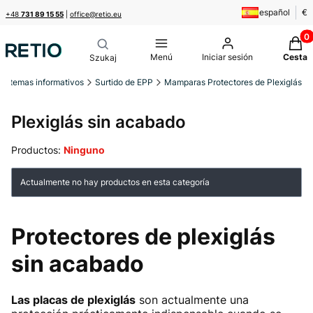
español
€
+48
731 89 15 55
|
office@retio.eu
Produ
Menú
Iniciar sesión
Cesta
Sistemas informativos
Surtido de EPP
Mamparas Protectores de Plexiglás
Plexiglás sin acabado
Productos:
Ninguno
Lista de productos
Actualmente no hay productos en esta categoría
Protectores de plexiglás
sin acabado
Las placas de plexiglás
son actualmente una