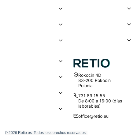
Dirección:
Rokocin 4D
83-200 Rokocin
Polonia
731 89 15 55
De 8:00 a 16:00 (días
laborables)
office@retio.eu
© 2026 Retio.es. Todos los derechos reservados.