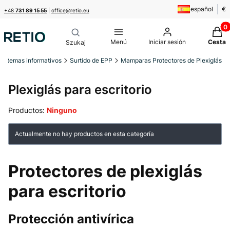
español
€
+48
731 89 15 55
|
office@retio.eu
Produ
Menú
Iniciar sesión
Cesta
Sistemas informativos
Surtido de EPP
Mamparas Protectores de Plexiglás
Plexiglás para escritorio
Productos:
Ninguno
Lista de productos
Actualmente no hay productos en esta categoría
Protectores de plexiglás
para escritorio
Protección antivírica