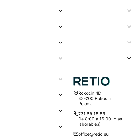
Dirección:
Rokocin 4D
83-200 Rokocin
Polonia
731 89 15 55
De 8:00 a 16:00 (días
laborables)
office@retio.eu