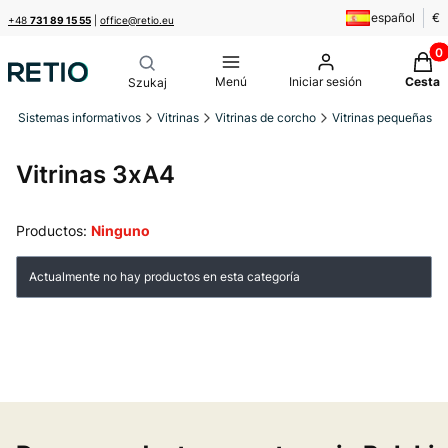
español
€
+48
731 89 15 55
|
office@retio.eu
Produ
Menú
Iniciar sesión
Cesta
o
Sistemas informativos
Vitrinas
Vitrinas de corcho
Vitrinas pequeñas
Vitrinas 3xA4
Productos:
Ninguno
Lista de productos
Actualmente no hay productos en esta categoría