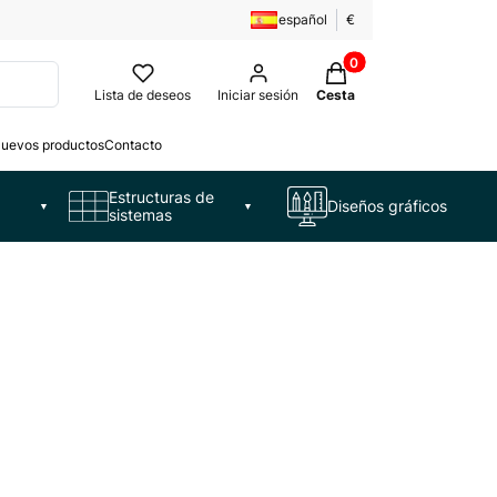
español
€
Productos en la cesta:
Lista de deseos
Iniciar sesión
Cesta
uevos productos
Contacto
Estructuras de
Diseños gráficos
▼
▼
sistemas