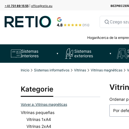
+48
731 89 15 55
|
office@retio.eu
BEZPIECZE
Czego sz
Hogar
Acerca de la empre
Sistemas
Sistemas
▼
▼
interiores
exteriores
Inicio
Sistemas informativos
Vitrinas
Vitrinas magnéticas
V
Vitri
Kategorie
Lista
Ordenar p
Volver a: Vitrinas magnéticas
Por def
Vitrinas pequeñas
Vitrinas 1xA4
Vitrinas 2xA4