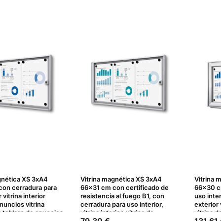
gnética XS 3xA4
Vitrina magnética XS 3xA4
Vitrina 
on cerradura para
66x31 cm con certificado de
66x30 c
 vitrina interior
resistencia al fuego B1, con
uso inter
anuncios vitrina
cerradura para uso interior,
exterior 
a tablero de anuncios
vitrina interior, vitrina de
vitrina 
Precio
Precio