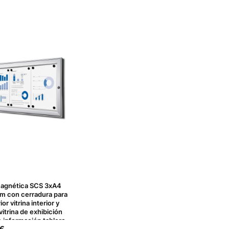
magnética SCS 3xA4
m con cerradura para
ior vitrina interior y
vitrina de exhibición
de información tablero