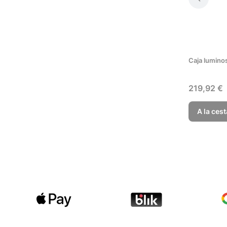
Caja lumino
Precio
219,92 €
A la cest