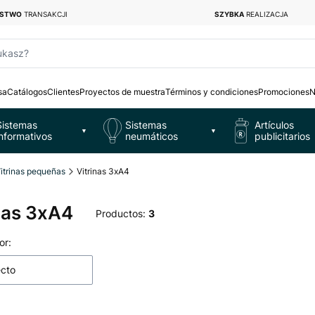
ŃSTWO
TRANSAKCJI
SZYBKA
REALIZACJA
ukasz?
sa
Catálogos
Clientes
Proyectos de muestra
Términos y condiciones
Promociones
N
Sistemas
Sistemas
Artículos
▼
▼
informativos
neumáticos
publicitarios
itrinas pequeñas
Vitrinas 3xA4
nas 3xA4
Productos:
3
 de productos
or:
ecto