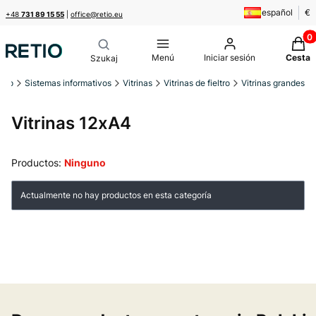
español
€
+48
731 89 15 55
|
office@retio.eu
Produ
Menú
Iniciar sesión
Cesta
icio
Sistemas informativos
Vitrinas
Vitrinas de fieltro
Vitrinas grandes
Vitrinas 12xA4
Productos:
Ninguno
Lista de productos
Actualmente no hay productos en esta categoría