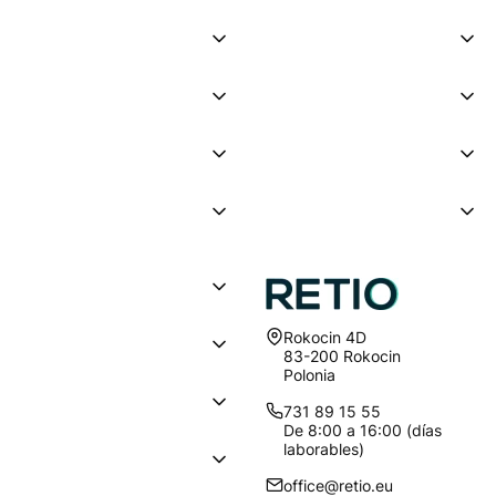
Dirección:
Rokocin 4D
83-200 Rokocin
Polonia
731 89 15 55
De 8:00 a 16:00 (días
laborables)
office@retio.eu