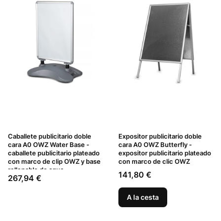
Caballete publicitario doble
Expositor publicitario doble
cara A0 OWZ Water Base -
cara A0 OWZ Butterfly -
caballete publicitario plateado
expositor publicitario plateado
con marco de clip OWZ y base
con marco de clic OWZ
rellenable de agua
Precio
141,80 €
Precio
267,94 €
A la cesta