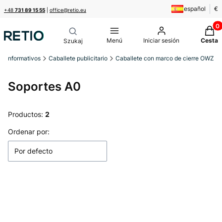
español
€
+48
731 89 15 55
|
office@retio.eu
Produ
Menú
Iniciar sesión
Cesta
s informativos
Caballete publicitario
Caballete con marco de cierre OWZ
Soportes A0
Productos:
2
Lista de productos
Ordenar por:
Por defecto