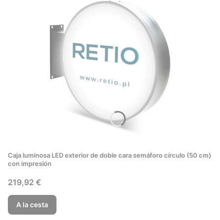
Caja luminosa LED exterior de doble cara semáforo círculo (50 cm)
con impresión
Precio
219,92 €
A la cesta