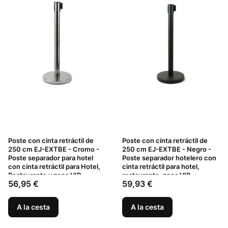
Poste con cinta retráctil de
Poste con cinta retráctil de
250 cm EJ-EXTBE - Cromo -
250 cm EJ-EXTBE - Negro -
Poste separador para hotel
Poste separador hotelero con
con cinta retráctil para Hotel,
cinta retráctil para hotel,
Restaurante y zona VIP
restaurante, zona VIP
Precio
Precio
56,95 €
59,93 €
A la cesta
A la cesta