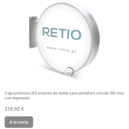
Caja luminosa LED exterior de doble cara semáforo círculo (50 cm)
con impresión
Precio
219,92 €
A la cesta