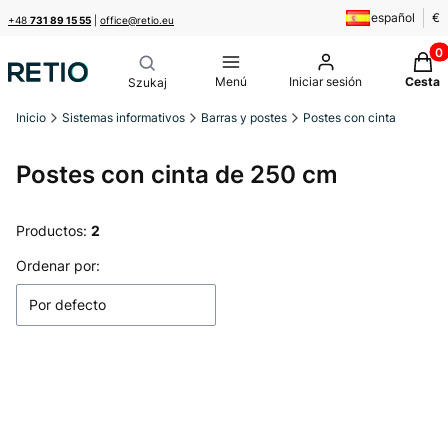
español
€
+48
731 89 15 55
|
office@retio.eu
Produ
Menú
Iniciar sesión
Cesta
Inicio
Sistemas informativos
Barras y postes
Postes con cinta
Postes con cinta de 250 cm
Productos:
2
Lista de productos
Ordenar por:
Por defecto