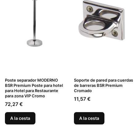
Poste separador MODERNO
Soporte de pared para cuerdas
BSR Premium Poste para hotel
de barreras BSR Premium
para Hotel para Restaurante
Cromado
para zona VIP Cromo
Precio
11,57 €
Precio
72,27 €
A la cesta
A la cesta