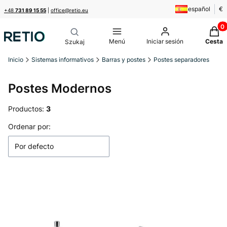
español
€
+48
731 89 15 55
|
office@retio.eu
Produ
Menú
Iniciar sesión
Cesta
Inicio
Sistemas informativos
Barras y postes
Postes separadores
Postes Modernos
Productos:
3
Lista de productos
Ordenar por:
Por defecto