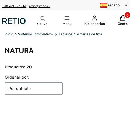
español
€
+48
731 89 15 55
|
office@retio.eu
Produ
Menú
Iniciar sesión
Cesta
Inicio
Sistemas informativos
Tableros
Pizarras de tiza
NATURA
Productos:
20
Lista de productos
Ordenar por:
Por defecto