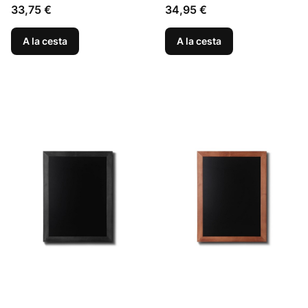
Precio
Precio
33,75 €
34,95 €
A la cesta
A la cesta