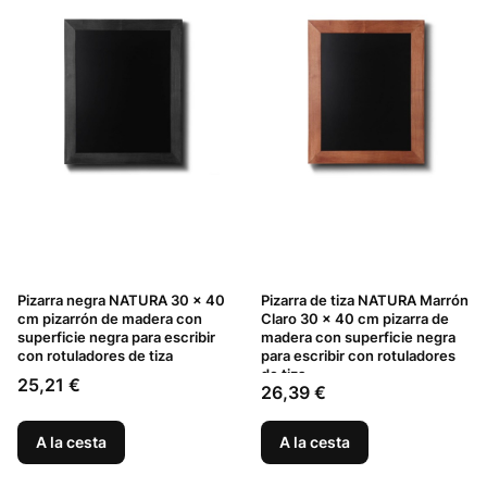
Pizarra negra NATURA 30 x 40
Pizarra de tiza NATURA Marrón
cm pizarrón de madera con
Claro 30 x 40 cm pizarra de
superficie negra para escribir
madera con superficie negra
con rotuladores de tiza
para escribir con rotuladores
de tiza
Precio
25,21 €
Precio
26,39 €
A la cesta
A la cesta