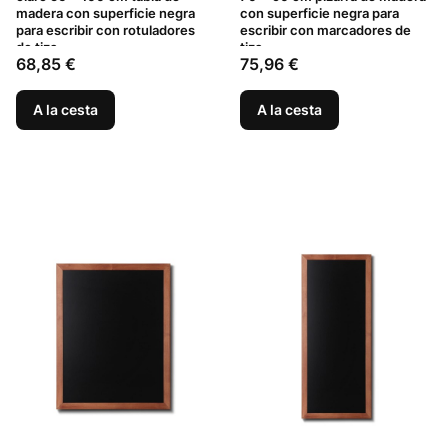
madera con superficie negra
con superficie negra para
para escribir con rotuladores
escribir con marcadores de
de tiza
tiza
Precio
Precio
68,85 €
75,96 €
A la cesta
A la cesta