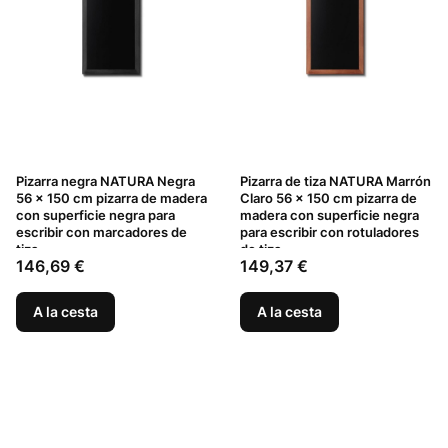
Pizarra negra NATURA Negra
Pizarra de tiza NATURA Marrón
56 x 150 cm pizarra de madera
Claro 56 x 150 cm pizarra de
con superficie negra para
madera con superficie negra
escribir con marcadores de
para escribir con rotuladores
tiza
de tiza
Precio
Precio
146,69 €
149,37 €
A la cesta
A la cesta