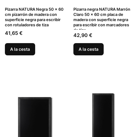
Pizarra NATURA Negra 50 x 60
Pizarra negra NATURA Marrón
cm pizarrón de madera con
Claro 50 x 60 cm placa de
superficie negra para escribir
madera con superficie negra
con rotuladores de tiza
para escribir con marcadores
de tiza
Precio
41,65 €
Precio
42,90 €
A la cesta
A la cesta