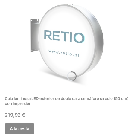
Caja luminosa LED exterior de doble cara semáforo círculo (50 cm)
con impresión
Precio
219,92 €
A la cesta