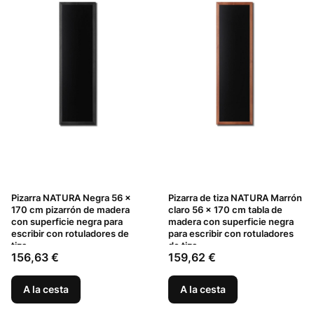
Pizarra NATURA Negra 56 x
Pizarra de tiza NATURA Marrón
170 cm pizarrón de madera
claro 56 x 170 cm tabla de
con superficie negra para
madera con superficie negra
escribir con rotuladores de
para escribir con rotuladores
tiza
de tiza
Precio
Precio
156,63 €
159,62 €
A la cesta
A la cesta