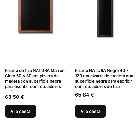
Pizarra de tiza NATURA Marrón
Pizarra NATURA Negra 40 x
Claro 60 x 80 cm pizarra de
120 cm pizarra de madera con
madera con superficie negra
superficie negra para escribir
para escribir con rotuladores
con rotuladores de tiza
de tiza
Precio
65,84 €
Precio
63,50 €
A la cesta
A la cesta