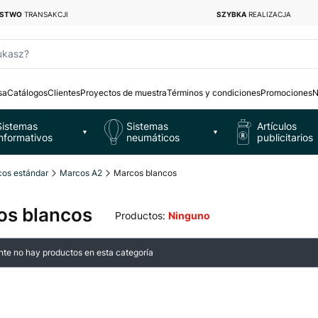
ŃSTWO
TRANSAKCJI
SZYBKA
REALIZACJA
ukasz?
sa
Catálogos
Clientes
Proyectos de muestra
Términos y condiciones
Promociones
N
Sistemas
Sistemas
Artículos
▼
▼
informativos
neumáticos
publicitarios
os estándar
Marcos A2
Marcos blancos
os blancos
Productos:
Ninguno
 de productos
te no hay productos en esta categoría