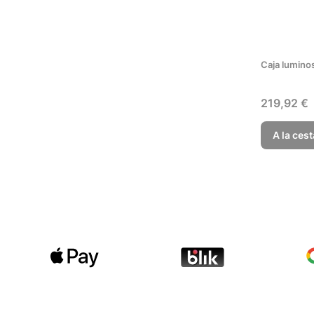
Caja lumino
Precio
219,92 €
A la cest