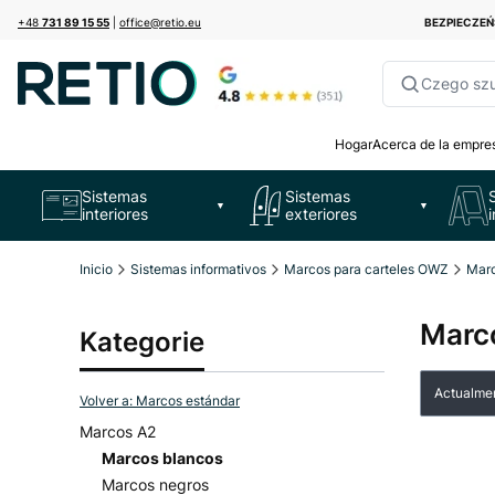
+48
731 89 15 55
|
office@retio.eu
BEZPIECZE
Czego sz
Hogar
Acerca de la empre
Sistemas
Sistemas
▼
▼
interiores
exteriores
Inicio
Sistemas informativos
Marcos para carteles OWZ
Marc
Marc
Kategorie
Lista
Actualmen
Volver a: Marcos estándar
Marcos A2
Marcos blancos
Marcos negros