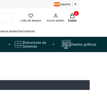
español
€
Productos en la cesta:
Lista de deseos
Iniciar sesión
Cesta
uevos productos
Contacto
Estructuras de
Diseños gráficos
▼
▼
sistemas