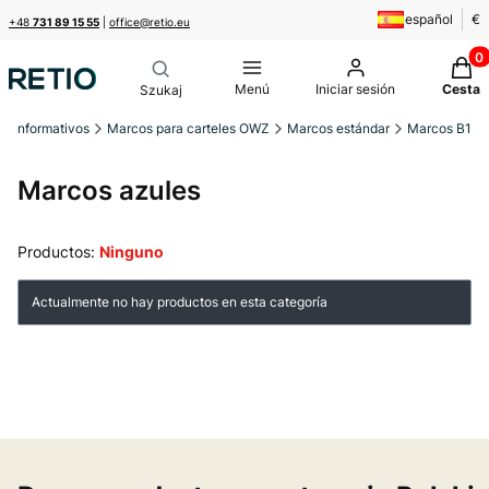
español
€
+48
731 89 15 55
|
office@retio.eu
Produ
Menú
Iniciar sesión
Cesta
s informativos
Marcos para carteles OWZ
Marcos estándar
Marcos B1
Marcos azules
Productos:
Ninguno
Lista de productos
Actualmente no hay productos en esta categoría