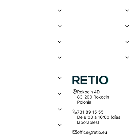
Dirección:
Rokocin 4D
83-200 Rokocin
Polonia
731 89 15 55
De 8:00 a 16:00 (días
laborables)
office@retio.eu